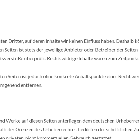
n Dritter, auf deren Inhalte wir keinen Einfluss haben. Deshalb k
 Seiten ist stets der jeweilige Anbieter oder Betreiber der Seiten
tsverstöße überprüft. Rechtswidrige Inhalte waren zum Zeitpunkt 
nkten Seiten ist jedoch ohne konkrete Anhaltspunkte einer Rechts
umgehend entfernen.
 und Werke auf diesen Seiten unterliegen dem deutschen Urheberrec
lb der Grenzen des Urheberrechtes bedürfen der schriftlichen Zu
den privaten, nicht kommerziellen Gebrauch gestattet.